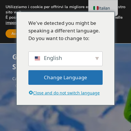
Utilizziamo i cookie per offrirvi la migliore esperienza sul nostro
Italian
sito web.
È possibile scoprire quali cookie utilizziamo o disattivarli nelle
We've detected you might be
impostazioni
.
speaking a different language.
Accettare
Impostazioni
Do you want to change to:
Gita di un giorno all'isola di
English
Sazan e Karaburun da Tirana
Change Language
Casa
Albania
Gita di un giorno all'isola di Sazan e Karaburun da
Tirana
Close and do not switch language