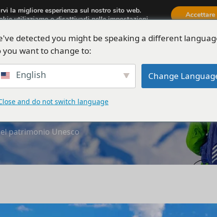
irvi la migliore esperienza sul nostro sito web.
aria.travel.albania@gmail.com
Accettare
okie utilizziamo o disattivarli nelle
impostazioni
.
've detected you might be speaking a different languag
siamo
Tour
Automobili
Attività
Blog
 you want to change to:
English
Change Languag
 Il tour del patrimonio U
Close and do not switch language
 del patrimonio Unesco