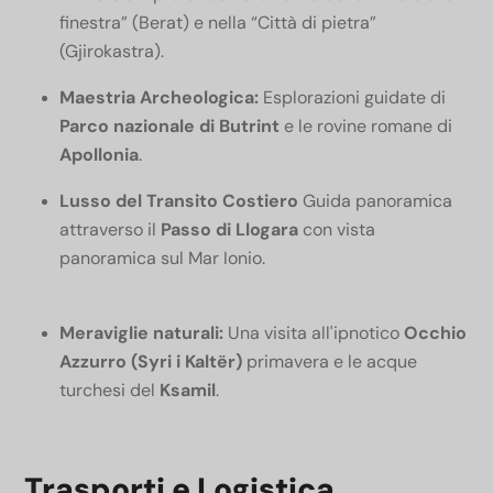
finestra” (Berat) e nella “Città di pietra”
(Gjirokastra).
Maestria Archeologica:
Esplorazioni guidate di
Parco nazionale di Butrint
e le rovine romane di
Apollonia
.
Lusso del Transito Costiero
Guida panoramica
attraverso il
Passo di Llogara
con vista
panoramica sul Mar Ionio.
Meraviglie naturali:
Una visita all'ipnotico
Occhio
Azzurro (Syri i Kaltër)
primavera e le acque
turchesi del
Ksamil
.
Trasporti e Logistica