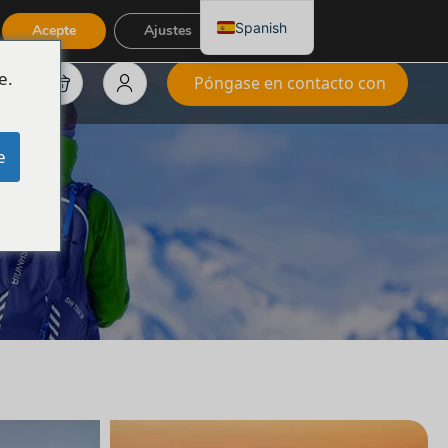
Spanish
Acepte
Ajustes
e.
Póngase en contacto con
e