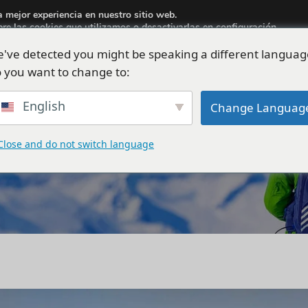
a mejor experiencia en nuestro sitio web.
aria.travel.albania@gmail.com
re las cookies que utilizamos o desactivarlas en
configuración
.
've detected you might be speaking a different languag
s
Visitas
Coches
Actividad
Blog
EUR
 you want to change to:
English
Change Languag
Close and do not switch language