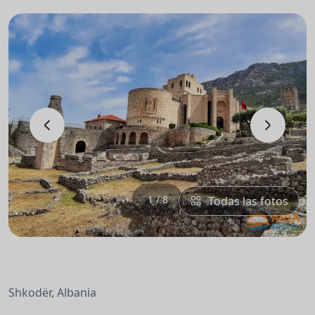
‹
›
1 / 8
Todas las fotos
Shkodër, Albania