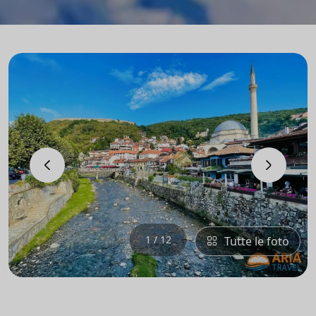
‹
›
1 / 12
Tutte le foto