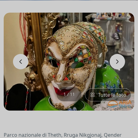
‹
›
1 / 11
Tutte le foto
Parco nazionale di Theth, Rruga Nikgjonaj, Qender