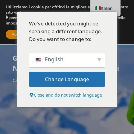
Utilizziamo i cookie per offrirvi la migliore esperienza sul nostro
Italian
sito web.
È possibile scoprire quali cookie utilizziamo o disattivarli nelle
We've detected you might be
impostazioni
.
speaking a different language.
Accettare
Impostazioni
Do you want to change to:
Gita di due giorni al Parco
English
Nazionale di Theth e a Scutari
Change Language
Casa
Albania
Gita di due giorni al Parco Nazionale di Theth e a
Scutari
Close and do not switch language