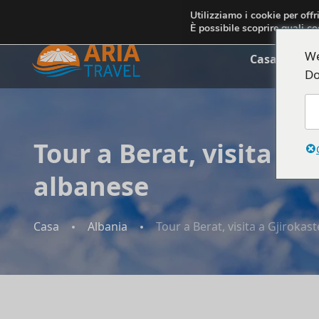
+355692234999
info@ariatravelalbania.com
Utilizziamo i cookie per offr
È possibile scoprire quali co
We
Casa
Chi 
Do
Tour a Berat, visita a 
albanese
Casa
Albania
Tour a Berat, visita a Gjirokast