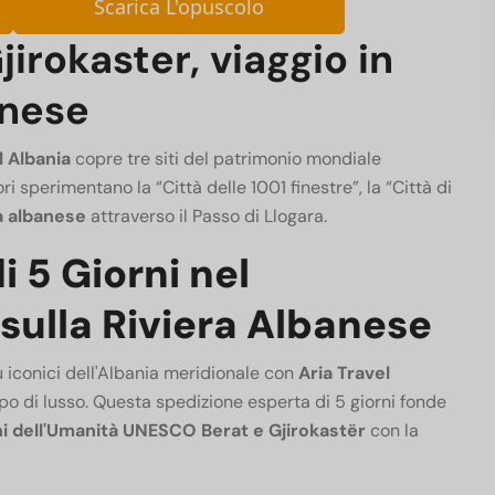
Scarica L'opuscolo
jirokaster, viaggio in
anese
l Albania
copre tre siti del patrimonio mondiale
ori sperimentano la “Città delle 1001 finestre”, la “Città di
ra albanese
attraverso il Passo di Llogara.
 5 Giorni nel
ulla Riviera Albanese
ù iconici dell'Albania meridionale con
Aria Travel
gruppo di lusso. Questa spedizione esperta di 5 giorni fonde
i dell'Umanità UNESCO Berat e Gjirokastër
con la