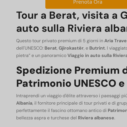
Prenota Ora
Tour a Berat, visita a G
auto sulla Riviera alb
Questo tour privato premium di 5 giorni in
Aria Trave
dell'UNESCO:
Berat
,
Gjirokastër
, e
Butrint
.
I viaggiat
pietra” e un panoramico
Viaggio in auto sulla Rivie
Spedizione Premium di
Patrimonio UNESCO e s
Intraprendi un viaggio d'élite attraverso i paesaggi pi
Albania
, il fornitore principale di tour privati ​​e di 
perfettamente il fascino ottomano antico di
Patrimon
bellezza aspra e turchese del
Riviera albanese
.