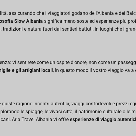
ità, assicurando che i viaggiatori godano dell'Albania e dei Balca
losofia Slow Albania
significa meno soste ed esperienze più pro
i, tradizioni e natura fuori dai sentieri battuti, in luoghi che i gra
ienza: vi sentirete come un ospite d'onore, non come un passegg
lie e gli artigiani locali
, In questo modo il vostro viaggio va a 
giuste ragioni: incontri autentici, viaggi confortevoli e prezzi e
esplorando le spiagge, le vivaci città, il patrimonio culturale o 
lcani, Aria Travel Albania vi offre
esperienze di viaggio autentich