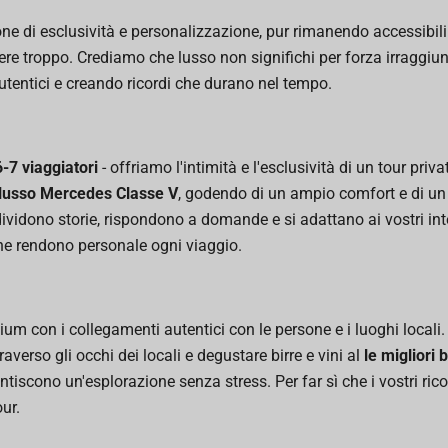
one di esclusività e personalizzazione, pur rimanendo accessibili
e troppo. Crediamo che lusso non significhi per forza irraggiungi
utentici e creando ricordi che durano nel tempo.
6-7 viaggiatori
- offriamo l'intimità e l'esclusività di un tour pri
 lusso Mercedes Classe V
, godendo di un ampio comfort e di un 
vidono storie, rispondono a domande e si adattano ai vostri int
he rendono personale ogni viaggio.
ium con i collegamenti autentici con le persone e i luoghi locali.
traverso gli occhi dei locali e degustare birre e vini al
le migliori 
arantiscono un'esplorazione senza stress. Per far sì che i vostri ri
ur.