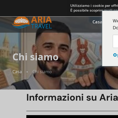
+355692234999
info@ariatravelalbania.com
Utilizziamo i cookie per offr
È possibile scoprire quali co
We
Casa
Chi 
Do
Chi siamo
Casa
Chi siamo
Informazioni su Aria