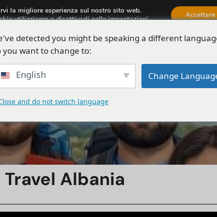
irvi la migliore esperienza sul nostro sito web.
aria.travel.albania@gmail.com
Accettare
okie utilizziamo o disattivarli nelle
impostazioni
.
've detected you might be speaking a different languag
siamo
Tour
Automobili
Attività
Blog
 you want to change to:
English
Change Languag
Close and do not switch language
 Travel Albania