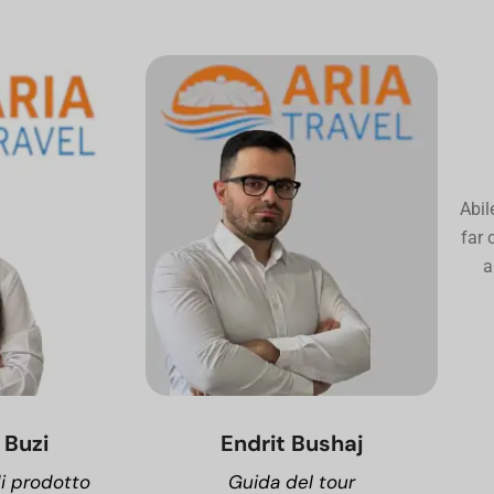
Abil
far 
a
 Buzi
Endrit Bushaj
i prodotto
Guida del tour