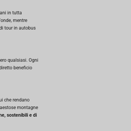
ni in tutta
fonde, mentre
ndi tour in autobus
ero qualsiasi. Ogni
diretto beneficio
qui che rendano
le maestose montagne
e, sostenibili e di