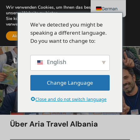
Wir verwenden Cookies, um Ihnen das beste Erlebnis auf
German
unserer Website zu bieten.
Sie können mehr darüber erfahren, welche Cookies wir
We've detected you might be
verwenden, oder sie unter
Einstellungen
ausschalten.
speaking a different language.
Akzeptieren
Einstellungen
Do you want to change to:
Über uns
English
Startseite
Über uns
Change Language
Close and do not switch language
Über Aria Travel Albania