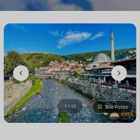
‹
›
1 / 12
Alle Fotos