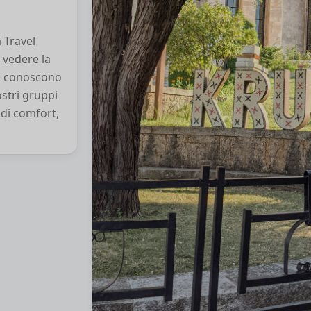
 Travel
 vedere la
ne conoscono
ostri gruppi
 di comfort,