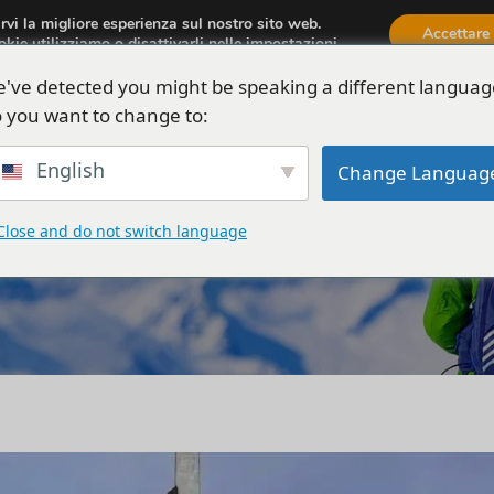
irvi la migliore esperienza sul nostro sito web.
aria.travel.albania@gmail.com
Accettare
okie utilizziamo o disattivarli nelle
impostazioni
.
've detected you might be speaking a different languag
siamo
Tour
Automobili
Attività
Blog
 you want to change to:
English
Change Languag
Close and do not switch language