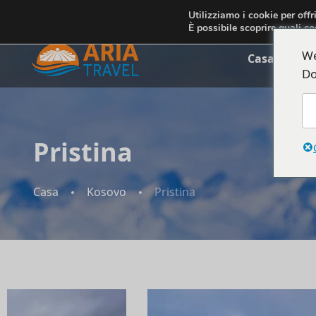
+355692234999
info@ariatravelalbania.com
Utilizziamo i cookie per offr
È possibile scoprire quali co
We
Casa
Chi 
Do
Pristina
Casa
Kosovo
Pristina