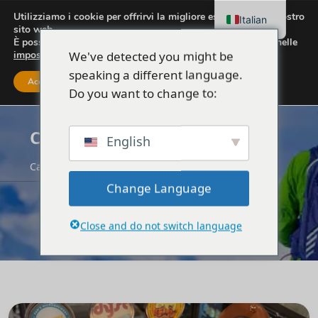
Utilizziamo i cookie per offrirvi la migliore esperienza sul nostro
Italian
sito web.
È possibile scoprire quali cookie utilizziamo o disattivarli nelle
We've detected you might be
impostazioni
.
speaking a different language.
Accettare
Impostazioni
Do you want to change to:
Categoria:
VIAGGI
English
Casa
VIAGGI
Viaggi e turismo
Change Language
Close and do not switch language