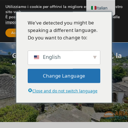
Utilizziamo i cookie per offrirvi la migliore esperienza sul nostro
Italian
sito web.
È possibile scoprire quali cookie utilizziamo o disattivarli nelle
We've detected you might be
impostazioni
.
speaking a different language.
Accettare
Impostazioni
Do you want to change to:
Gemme nascoste: Gjirokaster, la
English
“Città di Pietra”
Change Language
Casa
VIAGGI
Gemme nascoste: Gjirokaster, la “Città di Pietra”
Close and do not switch language