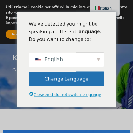
Utilizziamo i cookie per offrirvi la migliore esperienza sul nostro
Italian
sito web.
È possibile scoprire quali cookie utilizziamo o disattivarli nelle
We've detected you might be
impostazioni
.
speaking a different language.
Accettare
Impostazioni
Do you want to change to:
Karaburun
English
Casa
Albania
Valona
Karaburun
Change Language
Close and do not switch language