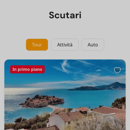
Scutari
Tour
Attività
Auto
In primo piano