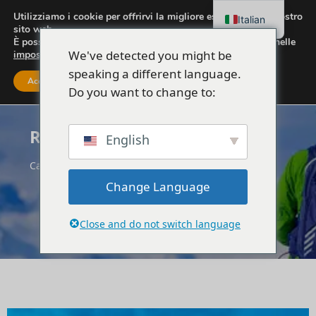
Utilizziamo i cookie per offrirvi la migliore esperienza sul nostro
Italian
sito web.
È possibile scoprire quali cookie utilizziamo o disattivarli nelle
We've detected you might be
impostazioni
.
speaking a different language.
Accettare
Impostazioni
Do you want to change to:
Regione di Scutari
English
Casa
Albania
Regione di Scutari
Change Language
Close and do not switch language