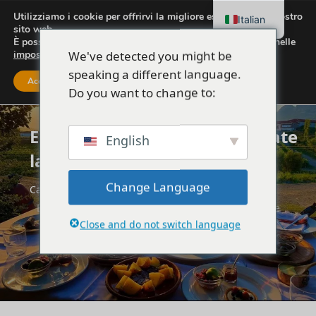
Utilizziamo i cookie per offrirvi la migliore esperienza sul nostro
Italian
sito web.
È possibile scoprire quali cookie utilizziamo o disattivarli nelle
We've detected you might be
impostazioni
.
speaking a different language.
Accettare
Impostazioni
Do you want to change to:
Esperienze culturali: Assaggiate
English
la cucina albanese
Change Language
Casa
VIAGGI
Esperienze culturali: Assaggiate la cucina albanese
Close and do not switch language