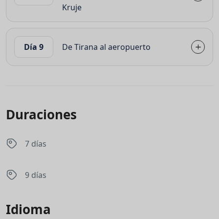
Kruje
Día 9
De Tirana al aeropuerto
Duraciones
7 días
9 días
Idioma