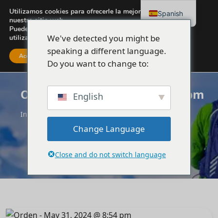
Utilizamos cookies para ofrecerle la mejor experiencia en
Spanish
nuestro sitio web.
Puede obtener más información sobre las cookies que
We've detected you might be
utilizamos o desactivarlas en
configuración
.
speaking a different language.
Acepte
Ajustes
Do you want to change to:
Orden - May 31, 2024 @ 8:54 pm
English
Inicio
Orden - May 31, 2024 @ 8:54 pm
Change Language
Close and do not switch language