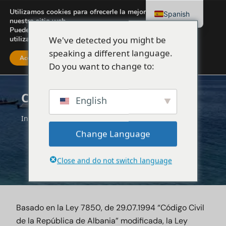
Utilizamos cookies para ofrecerle la mejor experiencia en
Spanish
nuestro sitio web.
Puede obtener más información sobre las cookies que
We've detected you might be
utilizamos o desactivarlas en
configuración
.
speaking a different language.
Acepte
Ajustes
Do you want to change to:
Condiciones generales
English
Inicio
Condiciones generales
Change Language
Close and do not switch language
Basado en la Ley 7850, de 29.07.1994 “Código Civil
de la República de Albania” modificada, la Ley