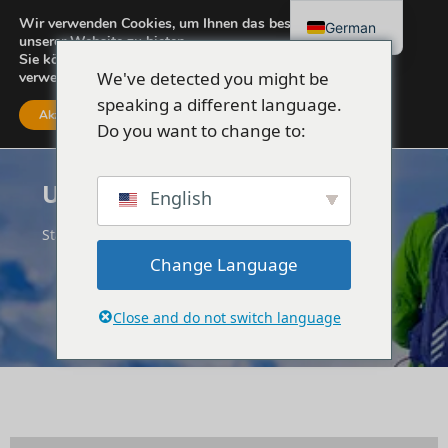
Wir verwenden Cookies, um Ihnen das beste Erlebnis auf
German
unserer Website zu bieten.
Sie können mehr darüber erfahren, welche Cookies wir
We've detected you might be
verwenden, oder sie unter
Einstellungen
ausschalten.
speaking a different language.
Akzeptieren
Einstellungen
Do you want to change to:
Ulcinj
English
Startseite
Montenegro
Ulcinj
Change Language
Close and do not switch language