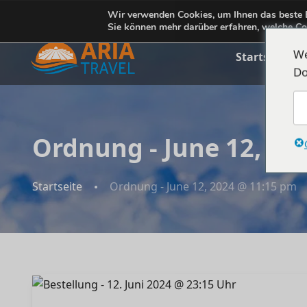
+355692234999
Wir verwenden Cookies, um Ihnen das beste E
info@ariatravelalbania.com
Sie können mehr darüber erfahren, welche Co
We
Startseite
Do
Ordnung - June 12, 20
Startseite
Ordnung - June 12, 2024 @ 11:15 pm