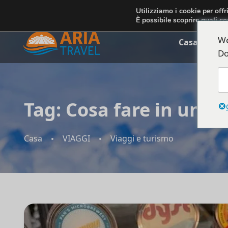
+355692234999
info@ariatravelalbania.com
Utilizziamo i cookie per offr
È possibile scoprire quali co
We
Casa
Chi 
Do
Tag:
Cosa fare in un gi
Casa
VIAGGI
Viaggi e turismo