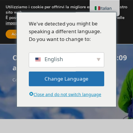
Utilizziamo i cookie per offrirvi la migliore esperienza sul nostro
Italian
sito web.
È possibile scoprire quali cookie utilizziamo o disattivarli nelle
We've detected you might be
impostazioni
.
speaking a different language.
Accettare
Impostazioni
Do you want to change to:
Ordine - 24 maggio 2024 @ 10:09
English
am
Change Language
Casa
Ordine - 24 maggio 2024 @ 10:09 am
Close and do not switch language