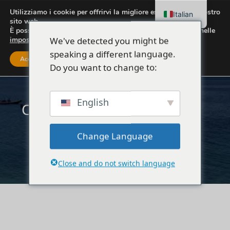
Utilizziamo i cookie per offrirvi la migliore esperienza sul nostro
Italian
sito web.
È possibile scoprire quali cookie utilizziamo o disattivarli nelle
We've detected you might be
impostazioni
.
speaking a different language.
Accettare
Impostazioni
Do you want to change to:
English
Carrello
Change Language
Close and do not switch language