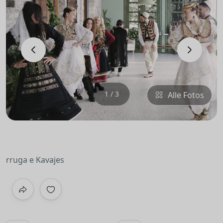
‹
›
1 / 3
Alle Fotos
rruga e Kavajes