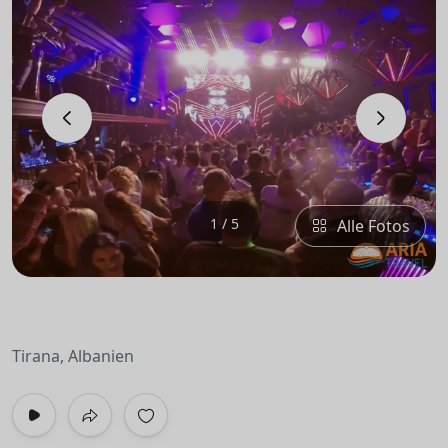
‹
›
1 / 5
Alle Fotos
Tirana, Albanien