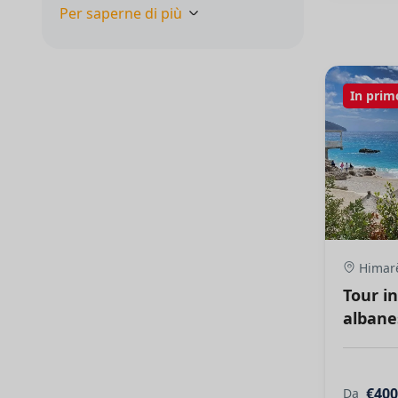
Per saperne di più
In prim
Himarë
Tour in
albane
€400
Da