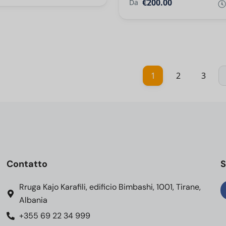
€200.00
Da
1
2
3
Contatto
S
Rruga Kajo Karafili, edificio Bimbashi, 1001, Tirane,
Albania
+355 69 22 34 999