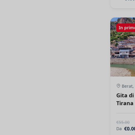
In prim
Berat,
Gita di
Tirana
€55.00
€0.0
Da