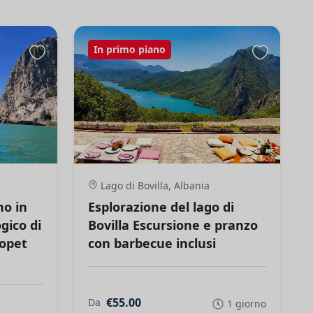
In primo piano
Lago di Bovilla, Albania
no in
Esplorazione del lago di
gico di
Bovilla Escursione e pranzo
kopet
con barbecue inclusi
€55.00
Da
1 giorno