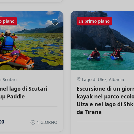
o piano
In primo piano
i Scutari
Lago di Ulez, Albania
el lago di Scutari
Escursione di un gior
up Paddle
kayak nel parco ecolo
Ulza e nel lago di Sh
da Tirana
00
1 GIORNO