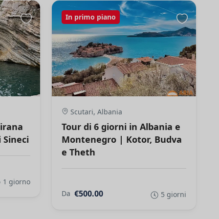
In primo piano
Scutari, Albania
Tirana
Tour di 6 giorni in Albania e
 Sineci
Montenegro | Kotor, Budva
e Theth
1 giorno
€500.00
Da
5 giorni