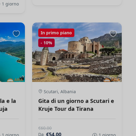
1 giorno
In primo piano
-
10%
Scutari, Albania
la e la
Gita di un giorno a Scutari e
uja
Kruje Tour da Tirana
€60.00
€54.00
Da
1 giorno
1 giorno