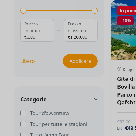
In prim
-
10%
Prezzo
Prezzo
minimo
massimo
€0.00
€1.200.00
Libero
Applicare
Kruje,
Gita di
Bovilla
Parco 
Categorie
Qafsht
Tour d'avventura
€55.00
Tour per tutte le stagioni
€49.
Da
Tutto l'anno Tour