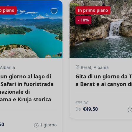
o piano
In primo piano
-
10%
 Albania
Berat, Albania
 un giorno al lago di
Gita di un giorno da 
 Safari in fuoristrada
a Berat e ai canyon di
nazionale di
ama e Kruja storica
€55.00
€49.50
Da
50
1 giorno