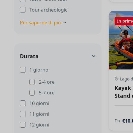
Tour archeologici
In prim
Per saperne di più
Durata
1 giorno
Lago d
2-4 ore
Kayak n
5-7 ore
Stand 
10 giorni
11 giorni
€10.
Da
12 giorni