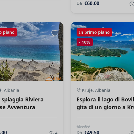
€60.00
Da
o piano
In primo piano
-
10%
, Albania
Kruje, Albania
 spiaggia Riviera
Esplora il lago di Bovil
se Avventura
gita di un giorno a Kr
€55.00
.00
€49.50
Da
4