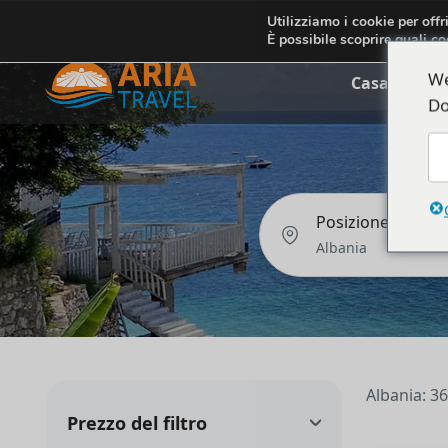
+355692234999
info@ariatravelalbania.com
Utilizziamo i cookie per offr
È possibile scoprire quali co
We
Casa
Chi 
Do
Posizione
Albania: 36
Prezzo del filtro