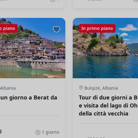
o piano
In primo piano
 Albania
Bulqizë, Albania
 un giorno a Berat da
Tour di due giorni a B
e visita del lago di Oh
della città vecchia
0
1 giorno