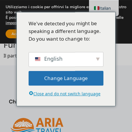
Utilizziamo i cookie per offrirvi la migliore esperienza sul nostro
Italian
sito web.
È possibile scoprire quali cookie utilizziamo o disattivarli nelle
We've detected you might be
impostazioni
.
Casa
Funzione: Pagina partner
speaking a different language.
Accettare
Impostazioni
Do you want to change to:
Funzione: Pagina partner
Il partner non esiste.
English
Change Language
Close and do not switch language
Chi siamo