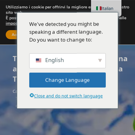
Utilizziamo i cookie per offrirvi la migliore esperienza sul nostro
Italian
sito web.
È possibile scoprire quali cookie utilizziamo o disattivarli nelle
We've detected you might be
impostazioni
.
speaking a different language.
Accettare
Impostazioni
Do you want to change to:
Trasferimento in auto da Tirana
English
all'aeroporto - dall'aeroporto a
Tirana
Change Language
Casa
Albania
Close and do not switch language
Trasferimento in auto da Tirana all'aeroporto -
dall'aeroporto a Tirana