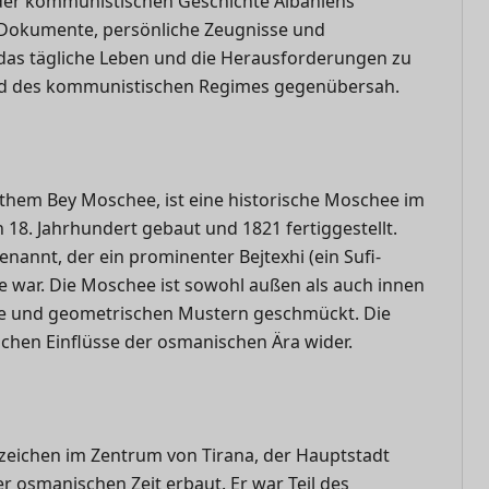
 der kommunistischen Geschichte Albaniens
 Dokumente, persönliche Zeugnisse und
 das tägliche Leben und die Herausforderungen zu
end des kommunistischen Regimes gegenübersah.
them Bey Moschee, ist eine historische Moschee im
18. Jahrhundert gebaut und 1821 fertiggestellt.
nannt, der ein prominenter Bejtexhi (ein Sufi-
e war. Die Moschee ist sowohl außen als auch innen
fie und geometrischen Mustern geschmückt. Die
schen Einflüsse der osmanischen Ära wider.
zeichen im Zentrum von Tirana, der Hauptstadt
osmanischen Zeit erbaut. Er war Teil des