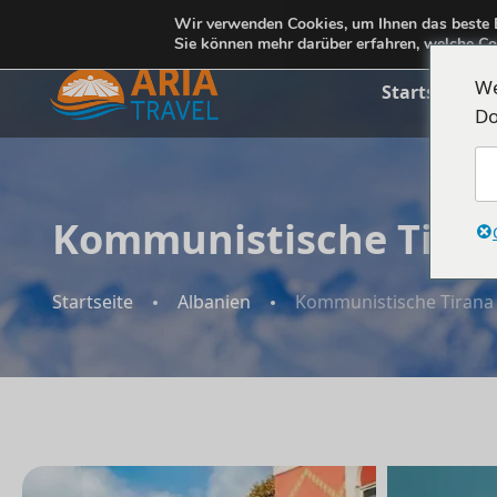
+355692234999
Wir verwenden Cookies, um Ihnen das beste E
info@ariatravelalbania.com
Sie können mehr darüber erfahren, welche Co
We
Startseite
Do
Kommunistische Tirana
Startseite
Albanien
Kommunistische Tirana 