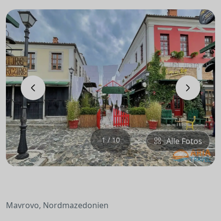
‹
›
1 / 10
Alle Fotos
Mavrovo, Nordmazedonien