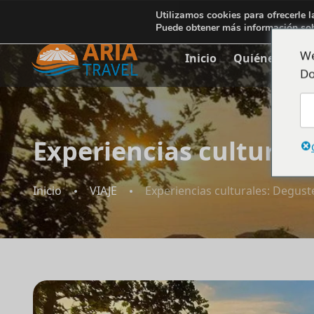
+355692234999
Utilizamos cookies para ofrecerle l
info@ariatravelalbania.com
Puede obtener más información sob
We
Inicio
Quiénes somo
Do
Experiencias culturale
Inicio
VIAJE
Experiencias culturales: Degust