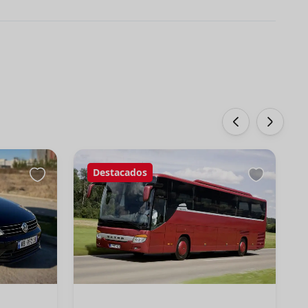
‹
›
Destacados