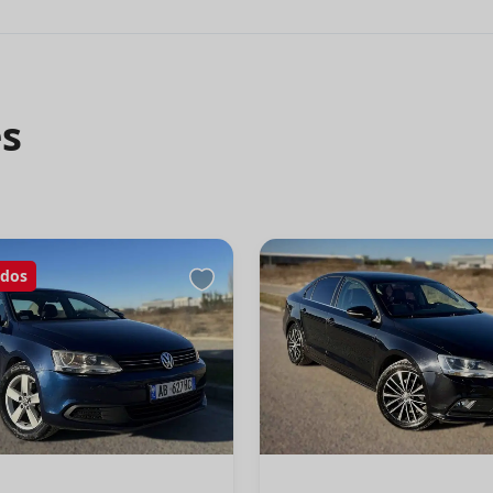
es
ados