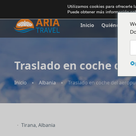
+355692234999
Utilizamos cookies para ofrecerle l
info@ariatravelalbania.com
Puede obtener más información sob
We
Inicio
Quiénes somo
Do
Traslado en coche del 
Inicio
Albania
Traslado en coche del aeropue
Tirana, Albania