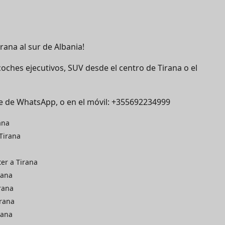
rana al sur de Albania!
ches ejecutivos, SUV desde el centro de Tirana o el
e de WhatsApp, o en el móvil: +355692234999
ana
Tirana
ter a Tirana
rana
rana
irana
rana