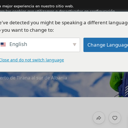
a mejor experiencia en nuestro sitio web.
aria.travel.albania@gmail.com
re las cookies que utilizamos o desactivarlas en
configuración
.
've detected you might be speaking a different languag
s
Visitas
Coches
Actividad
Blog
EUR
 you want to change to:
English
Change Languag
aeropuerto de Tirana al s
Close and do not switch language
rto de Tirana al sur de Albania