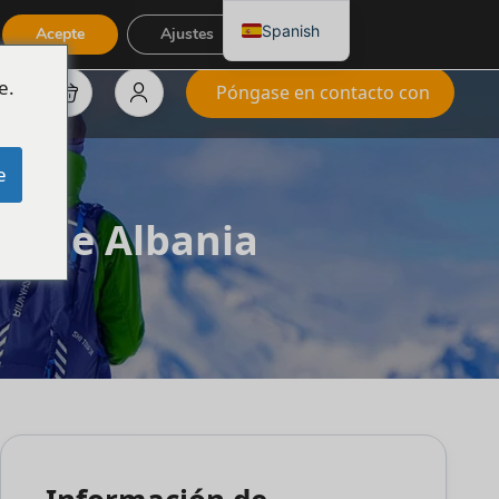
Spanish
Acepte
Ajustes
e.
Póngase en contacto con
e
ur de Albania